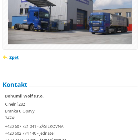
Zpět
Kontakt
Bohumil Wolf s.r.o.
Cihelní 282
Branka u Opavy
74741
+420 607 721 041 - ZÁSILKOVNA
+420 602 774 140 - jednatel
+420 724 989 898 - čerpací stanice