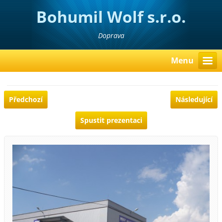
Bohumil Wolf s.r.o.
Doprava
Menu
Předchozí
Následující
Spustit prezentaci